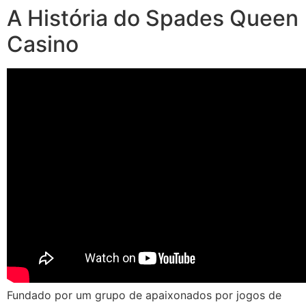
A História do Spades Queen
Casino
Fundado por um grupo de apaixonados por jogos de