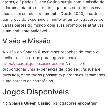
cartas, o Spades Queen Casino surgiu com a missão de
criar uma plataforma onde jogadores de todos os níveis
pudessem se reunir e competir. Desde 2020, o casino
tem crescido exponencialmente, atraindo jogadores de
várias partes do mundo com suas promoções atrativas
e um ambiente amigável.
Visão e Missão
A visão do Spades Queen é ser reconhecido como o
melhor casino online para jogos de cartas.
https://spadesqueencasinobr.com
A missão é
proporcionar uma experiência de jogo segura, justa e
divertida, onde todos possam explorar suas habilidades
e melhorar suas estratégias.
Jogos Disponíveis
No
Spades Queen Casino
, os jogadores encontram