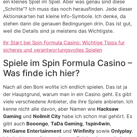
ein kleines Spiel im Spiel. Aber was genau sind diese
„Schritte“? Ich muss das noch herausfinden. Jede dieser
Aktionskarten hat kleine Info-Symbole. Ich denke, da
stehen dann die genauen Bedingungen drin. Das ist gut,
weil die Details sind ja meistens das Wichtigste.
Ihr Start bei Spin Formula Casino: Wichtige Tipps fur
sicheres und verantwortungsvolles Spielen
Spiele im Spin Formula Casino –
Was finde ich hier?
Nach all den Boni wollte ich endlich spielen. Das ist ja
der Hauptgrund, warum man in ein Casino geht. Es gibt
viele verschiedene Anbieter, die ihre Spiele anbieten. Ich
kenne nicht alle davon, aber Namen wie
Hacksaw
Gaming
und
Nolimit City
habe ich schon mal gehört. Es
gibt auch
Booongo
,
TaDa Gaming
,
1spin4win
,
NetGame Entertainment
und
Winfinity
sowie
Onlyplay
.