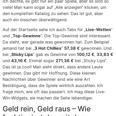
Ich dachte, es gibt nur ein paar Spiele, aber es sind so
viele! Man kann sogar auf „Alle anzeigen“ klicken, um
den kompletten Katalog zu sehen. Das ist gut, aber
auch ein bisschen überwältigend.
Auf der Startseite sehe ich auch Tabs für „
Live-Wetten
“
und „
Top-Gewinne
“. Die Top-Gewinne sind interessant.
Da steht, wer gerade was gewonnen hat. Zum Beispiel
jemand hat bei „
3 Hot Chillies
“
57,38 €
gewonnen. Und
bei „
Sticky Lips
“ gab es Gewinne von
100,12 €
,
33,83 €
und
43,16 €
. Einmal sogar
271,36 €
bei „Sticky Lips“.
Das ist ja cool! Man sieht direkt, dass andere Leute
gewinnen. Das gibt mir Hoffnung. Diese kleinen
Nachrichten über Gewinner sind wie eine Art
Bestätigung, dass die Spiele wirklich auszahlen. Ich
frage mich, wie oft das passiert. Ich mag diese Live-
Win-Widgets, sie machen die Seite lebendiger.
Geld rein, Geld raus – Wie