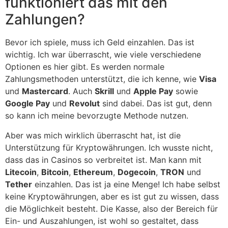
funktioniert das mit den
Zahlungen?
Bevor ich spiele, muss ich Geld einzahlen. Das ist
wichtig. Ich war überrascht, wie viele verschiedene
Optionen es hier gibt. Es werden normale
Zahlungsmethoden unterstützt, die ich kenne, wie
Visa
und
Mastercard
. Auch
Skrill
und
Apple Pay
sowie
Google Pay
und
Revolut
sind dabei. Das ist gut, denn
so kann ich meine bevorzugte Methode nutzen.
Aber was mich wirklich überrascht hat, ist die
Unterstützung für Kryptowährungen. Ich wusste nicht,
dass das in Casinos so verbreitet ist. Man kann mit
Litecoin
,
Bitcoin
,
Ethereum
,
Dogecoin
,
TRON
und
Tether
einzahlen. Das ist ja eine Menge! Ich habe selbst
keine Kryptowährungen, aber es ist gut zu wissen, dass
die Möglichkeit besteht. Die Kasse, also der Bereich für
Ein- und Auszahlungen, ist wohl so gestaltet, dass