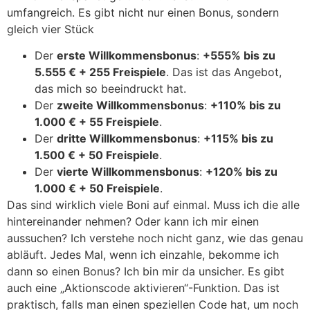
umfangreich. Es gibt nicht nur einen Bonus, sondern
gleich vier Stück
Der
erste Willkommensbonus
:
+555% bis zu
5.555 € + 255 Freispiele
. Das ist das Angebot,
das mich so beeindruckt hat.
Der
zweite Willkommensbonus
:
+110% bis zu
1.000 € + 55 Freispiele
.
Der
dritte Willkommensbonus
:
+115% bis zu
1.500 € + 50 Freispiele
.
Der
vierte Willkommensbonus
:
+120% bis zu
1.000 € + 50 Freispiele
.
Das sind wirklich viele Boni auf einmal. Muss ich die alle
hintereinander nehmen? Oder kann ich mir einen
aussuchen? Ich verstehe noch nicht ganz, wie das genau
abläuft. Jedes Mal, wenn ich einzahle, bekomme ich
dann so einen Bonus? Ich bin mir da unsicher. Es gibt
auch eine „Aktionscode aktivieren“-Funktion. Das ist
praktisch, falls man einen speziellen Code hat, um noch