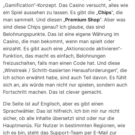
„Gamification“-Konzept. Das Casino versucht, alles wie
ein Spiel aussehen zu lassen. Es gibt die „
Chips
“, die
man sammelt. Und diesen „
Premium Shop
“. Aber was
sind diese Chips genau? Ich glaube, das sind
Belohnungspunkte. Das ist eine eigene Währung im
Casino, die man bekommt, wenn man spielt oder
einzahlt. Es gibt auch eine „Aktionscode aktivieren“-
Funktion, das macht es einfach, Belohnungen
freizuschalten, falls man einen Code hat. Und diese
„Winstreak / Schritt-basierten Herausforderungen“, die
ich schon erwähnt habe, sind auch Teil davon. Es fühlt
sich an, als würde man nicht nur spielen, sondern auch
Fortschritt machen. Das ist clever gemacht.
Die Seite ist auf Englisch, aber es gibt einen
Sprachwähler. Das ist hilfreich. Ich bin mir nur nicht
sicher, ob alle Inhalte übersetzt sind oder nur die
Hauptmenüs. Für Nutzer in bestimmten Regionen, wie
ich es bin, steht das Support-Team per E-Mail zur