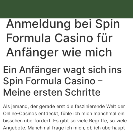
Lohnt sich eine
Anmeldung bei Spin
Formula Casino für
Anfänger wie mich
Ein Anfänger wagt sich ins
Spin Formula Casino –
Meine ersten Schritte
Als jemand, der gerade erst die faszinierende Welt der
Online-Casinos entdeckt, fühle ich mich manchmal ein
bisschen überfordert. Es gibt so viele Begriffe, so viele
Angebote. Manchmal frage ich mich, ob ich überhaupt