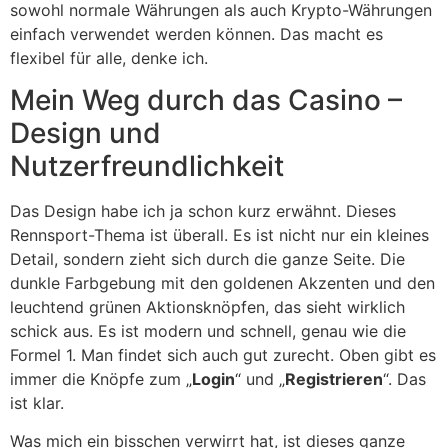
sowohl normale Währungen als auch Krypto-Währungen
einfach verwendet werden können. Das macht es
flexibel für alle, denke ich.
Mein Weg durch das Casino –
Design und
Nutzerfreundlichkeit
Das Design habe ich ja schon kurz erwähnt. Dieses
Rennsport-Thema ist überall. Es ist nicht nur ein kleines
Detail, sondern zieht sich durch die ganze Seite. Die
dunkle Farbgebung mit den goldenen Akzenten und den
leuchtend grünen Aktionsknöpfen, das sieht wirklich
schick aus. Es ist modern und schnell, genau wie die
Formel 1. Man findet sich auch gut zurecht. Oben gibt es
immer die Knöpfe zum „
Login
“ und „
Registrieren
“. Das
ist klar.
Was mich ein bisschen verwirrt hat, ist dieses ganze