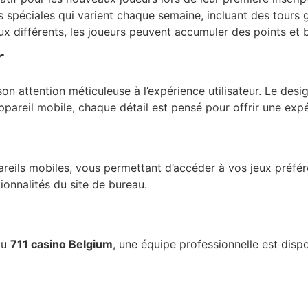
 spéciales qui varient chaque semaine, incluant des tours g
 différents, les joueurs peuvent accumuler des points et b
r
on attention méticuleuse à l’expérience utilisateur. Le design 
pareil mobile, chaque détail est pensé pour offrir une expé
areils mobiles, vous permettant d’accéder à vos jeux préfér
ionnalités du site de bureau.
 Au
711 casino Belgium
, une équipe professionnelle est dis