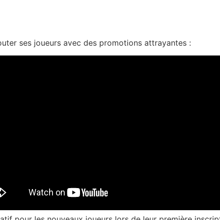
ter ses joueurs avec des promotions attrayantes :
tif pour les nouveaux joueurs lors de leur première inscrip