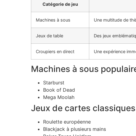
Catégorie de jeu
Machines à sous
Une multitude de thè
Jeux de table
Des jeux emblématique
Croupiers en direct
Une expérience immer
Machines à sous populair
Starburst
Book of Dead
Mega Moolah
Jeux de cartes classiques
Roulette européenne
Blackjack à plusieurs mains