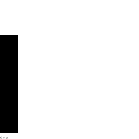
tion.