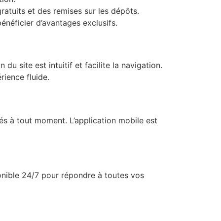
ratuits et des remises sur les dépôts.
énéficier d’avantages exclusifs.
du site est intuitif et facilite la navigation.
rience fluide.
és à tout moment. L’application mobile est
ponible 24/7 pour répondre à toutes vos