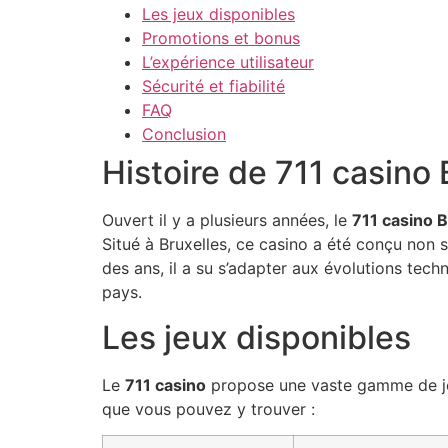
Les jeux disponibles
Promotions et bonus
L’expérience utilisateur
Sécurité et fiabilité
FAQ
Conclusion
Histoire de 711 casino
Ouvert il y a plusieurs années, le
711 casino 
Situé à Bruxelles, ce casino a été conçu non 
des ans, il a su s’adapter aux évolutions tech
pays.
Les jeux disponibles
Le
711 casino
propose une vaste gamme de jeu
que vous pouvez y trouver :