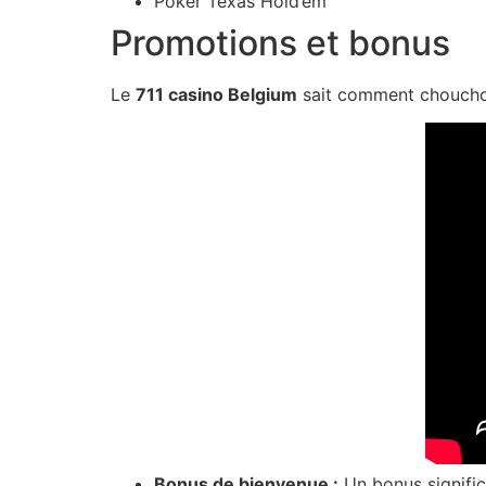
Poker Texas Hold’em
Promotions et bonus
Le
711 casino Belgium
sait comment chouchou
Bonus de bienvenue :
Un bonus significa