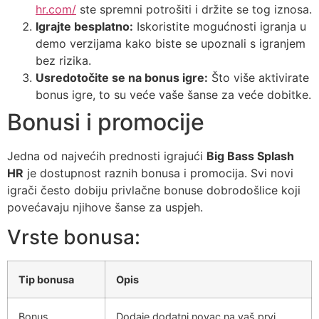
hr.com/
ste spremni potrošiti i držite se tog iznosa.
Igrajte besplatno:
Iskoristite mogućnosti igranja u
demo verzijama kako biste se upoznali s igranjem
bez rizika.
Usredotočite se na bonus igre:
Što više aktivirate
bonus igre, to su veće vaše šanse za veće dobitke.
Bonusi i promocije
Jedna od najvećih prednosti igrajući
Big Bass Splash
HR
je dostupnost raznih bonusa i promocija. Svi novi
igrači često dobiju privlačne bonuse dobrodošlice koji
povećavaju njihove šanse za uspjeh.
Vrste bonusa:
Tip bonusa
Opis
Bonus
Dodaje dodatni novac na vaš prvi