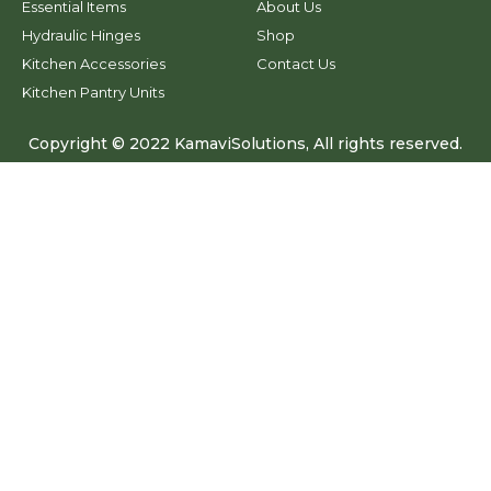
Essential Items
About Us
Hydraulic Hinges
Shop
Kitchen Accessories
Contact Us
Kitchen Pantry Units
Copyright © 2022 KamaviSolutions, All rights reserved.