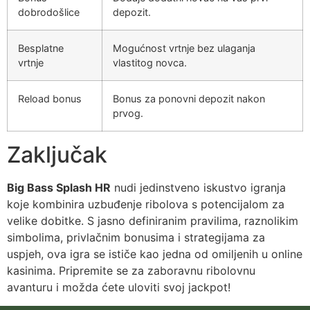
dobrodošlice
depozit.
Besplatne
Mogućnost vrtnje bez ulaganja
vrtnje
vlastitog novca.
Reload bonus
Bonus za ponovni depozit nakon
prvog.
Zaključak
Big Bass Splash HR
nudi jedinstveno iskustvo igranja
koje kombinira uzbuđenje ribolova s potencijalom za
velike dobitke. S jasno definiranim pravilima, raznolikim
simbolima, privlačnim bonusima i strategijama za
uspjeh, ova igra se ističe kao jedna od omiljenih u online
kasinima. Pripremite se za zaboravnu ribolovnu
avanturu i možda ćete uloviti svoj jackpot!